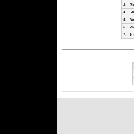
3.
Gl
4.
Sl
5.
Se
6.
Pa
7.
To