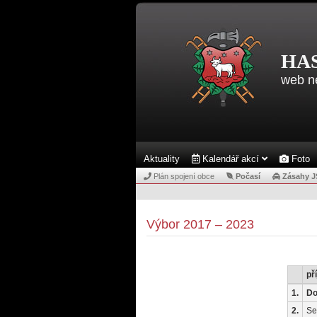
HA
web n
Aktuality
Kalendář akcí
Foto
Plán spojení obce
Počasí
Zásahy 
Výbor 2017 – 2023
př
1.
Do
2.
Se