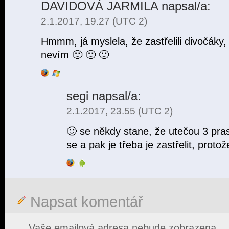
DAVIDOVÁ JARMILA
napsal/a:
2.1.2017, 19.27 (UTC 2)
Hmmm, já myslela, že zastřelili divočáky,
nevím 🙂 🙂 🙂
segi
napsal/a:
2.1.2017, 23.55 (UTC 2)
🙂 se někdy stane, že utečou 3 pra
se a pak je třeba je zastřelit, prot
Napsat komentář
Vaše emailová adresa nebude zobrazena.