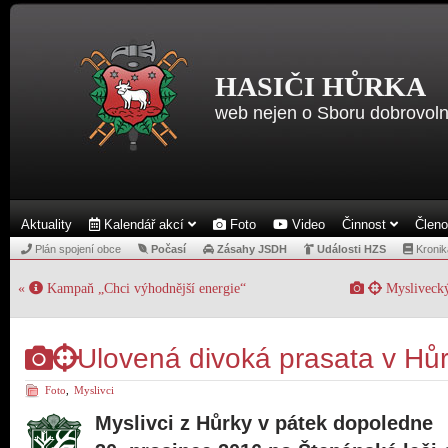
HASIČI HŮRKA
web nejen o Sboru dobrovoln
Aktuality
Kalendář akcí
Foto
Video
Činnost
Člen
Plán spojení obce
Počasí
Zásahy JSDH
Události HZS
Kronik
«
Kampaň „Chci výhodnější energie“
Myslivecký
Ulovená divoká prasata v Hů
Foto
,
Myslivci
Myslivci z Hůrky v pátek dopoledne