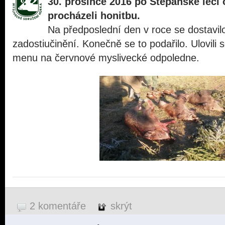
30. prosince 2016 po Štepánské leči 
procházeli honitbu.
Na předposlední den v roce se dostavil
zadostiučinění. Konečně se to podařilo. Ulovili s
menu na červnové myslivecké odpoledne.
2 komentáře
skrýt