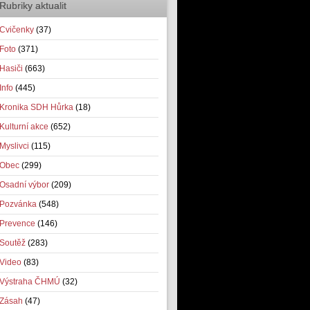
Rubriky aktualit
Cvičenky
(37)
Foto
(371)
Hasiči
(663)
Info
(445)
Kronika SDH Hůrka
(18)
Kulturní akce
(652)
Myslivci
(115)
Obec
(299)
Osadní výbor
(209)
Pozvánka
(548)
Prevence
(146)
Soutěž
(283)
Video
(83)
Výstraha ČHMÚ
(32)
Zásah
(47)