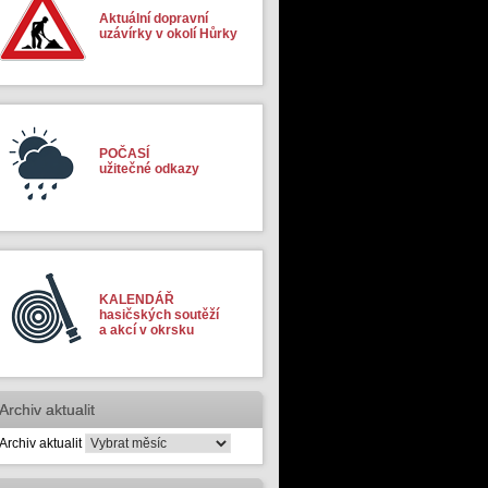
Aktuální dopravní
uzávírky v okolí Hůrky
POČASÍ
užitečné odkazy
KALENDÁŘ
hasičských soutěží
a akcí v okrsku
Archiv aktualit
Archiv aktualit