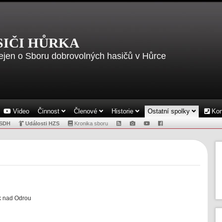
SIČI HŮRKA
ejen o Sboru dobrovolných hasičů v Hůrce
Video
Činnost
Členové
Historie
Ostatní spolky
Kon
JSDH
Události HZS
Kronika sboru
k nad Odrou