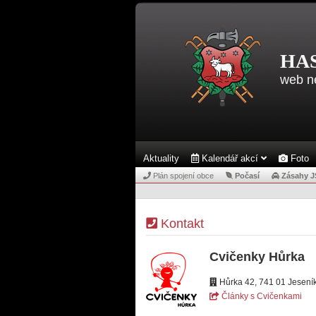
HA
web n
Aktuality
Kalendář akcí
Foto
Plán spojení obce
Počasí
Zásahy 
Kontakt
Cvičenky Hůrka
Hůrka 42, 741 01 Jesení
Články s Cvičenkami