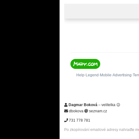
Dagmar Boková
– velitelka 😉
dbokova
seznam.cz
731 778 781
Po zkopírování emailové adresy nahraďte me