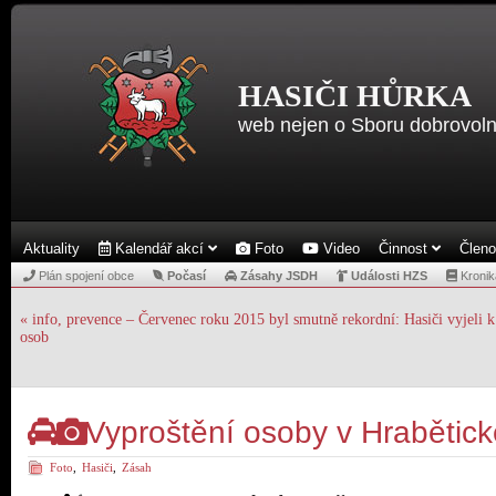
HASIČI HŮRKA
web nejen o Sboru dobrovoln
Aktuality
Kalendář akcí
Foto
Video
Činnost
Člen
Plán spojení obce
Počasí
Zásahy JSDH
Události HZS
Kronik
«
info, prevence – Červenec roku 2015 byl smutně rekordní: Hasiči vyjeli 
osob
Vyproštění osoby v Hrabětic
Foto
,
Hasiči
,
Zásah