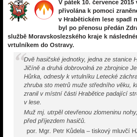
V pátek 10. července 2015
přivolána k pomoci zraně
v Hrabětickém lese spadl 
byl po přenosu předán Zdr
službě Moravskoslezského kraje k následné
vrtulníkem do Ostravy.
Dvě hasičské jednotky, jedna ze stanic
Jičíně a druhá dobrovolná ze zbrojnice J
Hůrka, odnesly k vrtulníku Letecké záchr
zhruba sto metrů muže středního věku, k
zranil v místní části Hrabětice padající s
v lese.
Muž mj. utrpěl otevřenou zlomeninu nohy,
před příjezdem hasičů.
por. Mgr. Petr Kůdela – tiskový mluvčí 