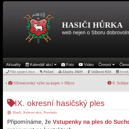
HASIČI HŮRKA
web nejen o Sboru dobrovoln
Aktuality
Kalendář akcí
Foto
Video
Činnost
Člen
Plán spojení obce
Počasí
Zásahy JSDH
Události HZS
Kronik
«
Silvestrovský výlet na kopec v Hůrce
8. Schůze 
IX. okresní hasičský ples
Hasiči
,
Kulturní akce
,
Pozvánka
Připomínáme, že
Vstupenky na ples do Such