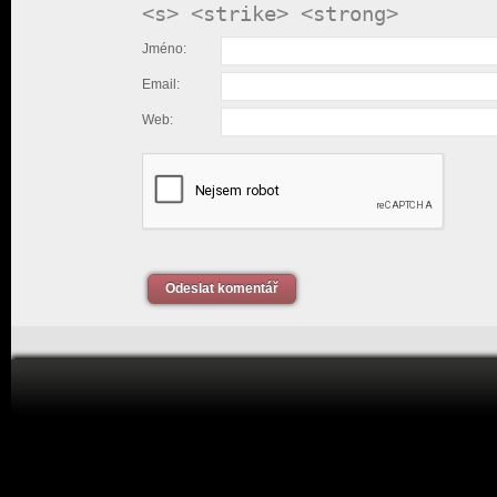
<s> <strike> <strong>
Jméno:
Email:
Web:
Odeslat komentář