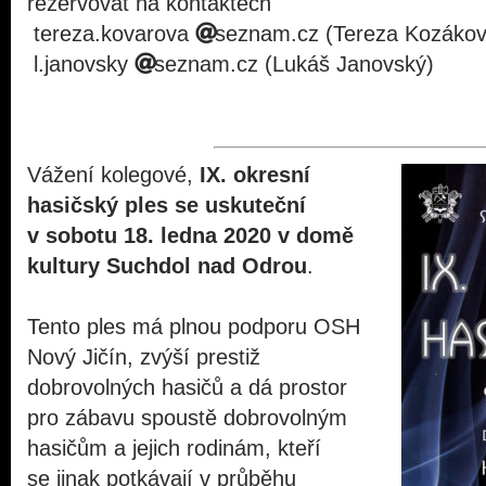
rezervovat na kontaktech
tereza.kovarova
seznam.cz (Tereza Kozákov
l.janovsky
seznam.cz (Lukáš Janovský)
Vážení kolegové,
IX. okresní
hasičský ples se uskuteční
v sobotu 18. ledna 2020 v domě
kultury Suchdol nad Odrou
.
Tento ples má plnou podporu OSH
Nový Jičín, zvýší prestiž
dobrovolných hasičů a dá prostor
pro zábavu spoustě dobrovolným
hasičům a jejich rodinám, kteří
se jinak potkávají v průběhu