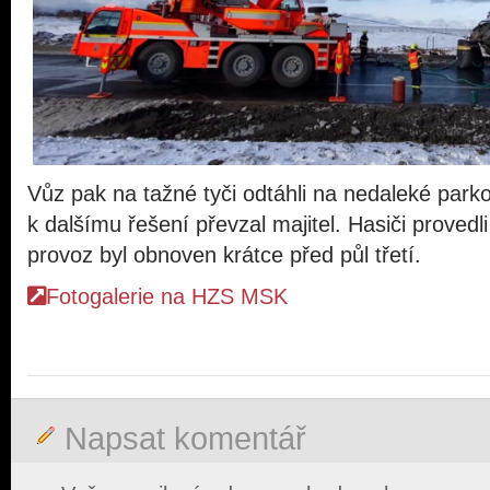
Vůz pak na tažné tyči odtáhli na nedaleké parko
k dalšímu řešení převzal majitel. Hasiči provedl
provoz byl obnoven krátce před půl třetí.
Fotogalerie na HZS MSK
Napsat komentář