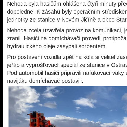
Nehoda byla hasičům ohlášena čtyři minuty pře
dopoledne. K zásahu byly operačním střediske
jednotky ze stanice v Novém Jičíně a obce Starý
Nehoda zcela uzavřela provoz na komunikaci, j
zranil. Hasiči na domíchávači provedli protipožá
hydraulického oleje zasypali sorbentem.
Pro postavení vozidla zpět na kola si velitel zá
jeřáb a vyprošťovací speciál ze stanice v Ostr
Pod automobil hasiči připravili nafukovací vaky
navijáku domíchávač postavili.