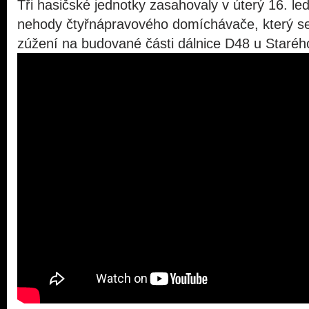
Tři hasičské jednotky zasahovaly v úterý 16. l
nehody čtyřnápravového domíchávače, který se 
zúžení na budované části dálnice D48 u Starého