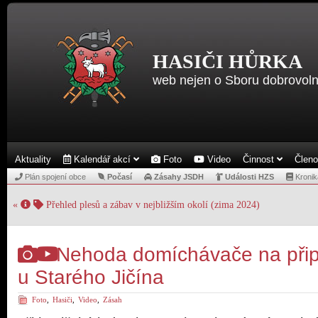
HASIČI HŮRKA
web nejen o Sboru dobrovoln
Aktuality
Kalendář akcí
Foto
Video
Činnost
Člen
Plán spojení obce
Počasí
Zásahy JSDH
Události HZS
Kronik
«
Přehled plesů a zábav v nejbližším okolí (zima 2024)
Nehoda domíchávače na při
u Starého Jičína
Foto
,
Hasiči
,
Video
,
Zásah