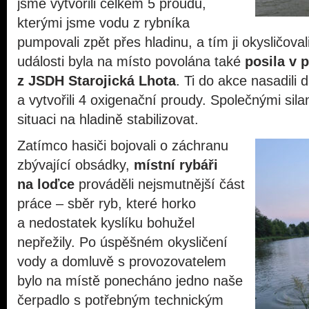
jsme vytvořili celkem 5 proudů,
kterými jsme vodu z rybníka
pumpovali zpět přes hladinu, a tím ji okysličov
události byla na místo povolána také
posila v 
z JSDH Starojická Lhota
. Ti do akce nasadili 
a vytvořili 4 oxigenační proudy. Společnými sil
situaci na hladině stabilizovat.
Zatímco hasiči bojovali o záchranu
zbývající obsádky,
místní rybáři
na loďce
prováděli nejsmutnější část
práce – sběr ryb, které horko
a nedostatek kyslíku bohužel
nepřežily. Po úspěšném okysličení
vody a domluvě s provozovatelem
bylo na místě ponecháno jedno naše
čerpadlo s potřebným technickým