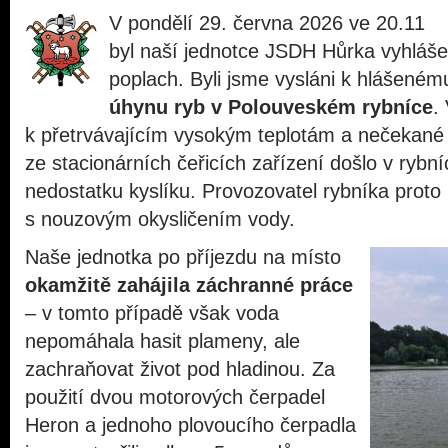
V pondělí 29. června 2026 ve 20.11
byl naší jednotce JSDH Hůrka vyhláš
poplach. Byli jsme vysláni k hlášeném
úhynu ryb v Polouveském rybníce
.
k přetrvávajícím vysokým teplotám a nečekané
ze stacionárních čeřicích zařízení došlo v rybní
nedostatku kyslíku. Provozovatel rybníka prot
s nouzovým okysličením vody.
Naše jednotka po příjezdu na místo
okamžitě zahájila záchranné práce
– v tomto případě však voda
nepomáhala hasit plameny, ale
zachraňovat život pod hladinou. Za
použití dvou motorových čerpadel
Heron a jednoho plovoucího čerpadla