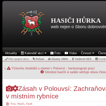
HASIČI HŮRKA
web nejen o Sboru dobrovoln
Aktuality
Kalendář akcí
Foto
Video
Činnost
Člen
Plán spojení obce
Počasí
Zásahy JSDH
Události HZS
Kronik
«
Výstavba chodníků a zázemí v Polouvsí – harmonogram prací
Sdružení hasičů si nadále udržuje silnou čle
Zásah v Polouvsí: Zachraňova
v místním rybníce
Foto
,
Hasiči
,
Zásah